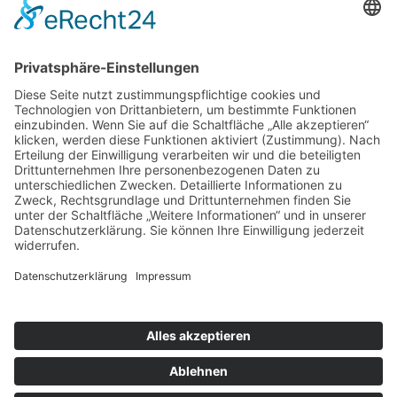
StBin Elisabeth Völker
Navigierung
Startseite
Leistungen
Über uns
Leistungen
Steuerberatung
Karriere
Impressum
Datenschutz
Kontakt
Völker Steuerberatung
Jülicher Str. 35
52249 Eschweiler
02403 8813000
info@voelker-steuerberatung.de
© Steuerberaterin Elisabeth Völker